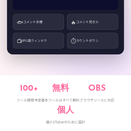
🐟
🔥
コメント水槽
コメント焚き火
📺
⏱️
RPG風ウィンドウ
カウントダウン
100+
無料
OBS
ツール開発予定
基本ツールはすべて無料
ブラウザソースに対応
個人
個人VTuberのために設計