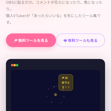
OBSに貼るだけ。コメントが花火になったり、魚になった
り。
個人VTuberが「あったらいいな」を形にしたツール集で
す。
🎆 無料ツールを見る
💎 有料ツールも見る
🎆 お
めでと
う！！